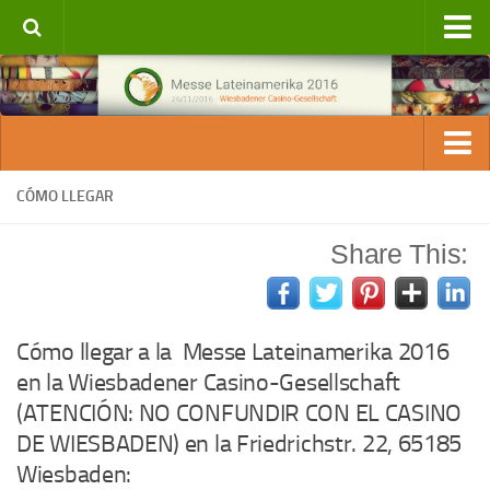
Contacto
Exponer
Solicitud de participación
Exponer
Expositores 2016
CÓMO LLEGAR
Solicitud de participación
Costes de participación
Share This:
Costes de participación
Español
Condiciones de participación
Deutsch
Folletos
Cómo llegar a la Messe Lateinamerika 2016
Hoteles
en la Wiesbadener Casino-Gesellschaft
(ATENCIÓN: NO CONFUNDIR CON EL CASINO
Contacto
DE WIESBADEN) en la Friedrichstr. 22, 65185
Expositores 2016
Wiesbaden:
Patrocinadores