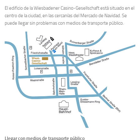
El edificio de la Wiesbadener Casino-Gesellschaft está situado en el
Visitar
centro de la ciudad, en las cercanías del Mercado de Navidad. Se
Cómo llegar
puede llegar sin problemas con medios de transporte público.
Dónde y cuándo
Parking
Plano del recinto
Gastronomía
Programa cultural
Info-es
Cómo llegar
Dónde y cuándo
Wiesbaden
Ficha Técnica
Protección de Datos
Llegar con medios de transporte público