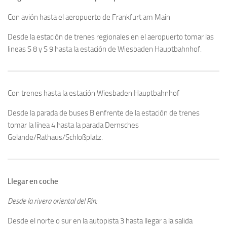
Expositores
Con avión hasta el aeropuerto de Frankfurt am Main
Expositores 2016
Desde la estación de trenes regionales en el aeropuerto tomar las
Programa cultural
lineas S 8 y S 9 hasta la estación de Wiesbaden Hauptbahnhof.
Prensa
Contacto para la prensa
Con trenes hasta la estación Wiesbaden Hauptbahnhof
Comunicados de prensa
Desde la parada de buses B enfrente de la estación de trenes
Messe Lateinamerika en la prensa
tomar la línea 4 hasta la parada Dernsches
Historia
Gelände/Rathaus/Schloßplatz.
Quiénes somos
Vídeo y fotos
Llegar en coche
Video
Desde la rivera oriental del Rin:
Galería de Fotos
Desde el norte o sur en la autopista 3 hasta llegar a la salida
Contacto