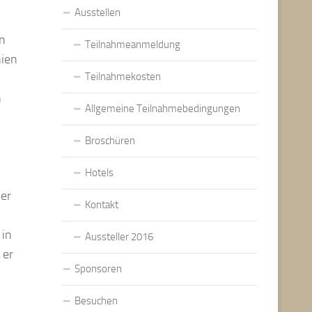
Ausstellen
on
Teilnahmeanmeldung
nien
Teilnahmekosten
n
Allgemeine Teilnahmebedingungen
Broschüren
Hotels
Der
Kontakt
 in
Aussteller 2016
 er
Sponsoren
Besuchen