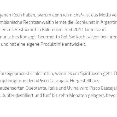
genen Koch haben, warum denn ich nicht?» ist das Motto v
umbianische Rechtsanwältin lernte die Kochkunst in Argenti
 erstes Restaurant in Kolumbien. Seit 2011 biete sie in
narisches Konzept: Gourmet to Go!. Sie kocht «live» bei ihre
 und hat eine eigene Produktlinie entwickelt.
Vorzeigeprodukt schlechthin, wenn es um Spirituosen geht. 
ng bringt nun den «Pisco Cascajal». Hergestellt aus
ubensorten Quebranta, Italia und Uvina wird Pisco Cascajal
 Kupfer destilliert und fünf bis zehn Monaten gelagert, bevor