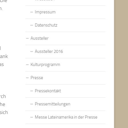
 Die
n.
Impressum
Datenschutz
Aussteller
d
Aussteller 2016
Dank
as
Kulturprogramm
Presse
Pressekontakt
rch
che
Pressemitteilungen
sich
Messe Lateinamerika in der Presse