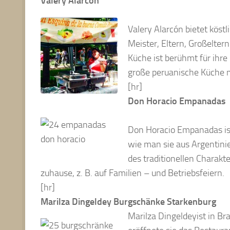
Valery Alarcón
Valery Alarcón bietet köst
Meister, Eltern, Großelter
Küche ist berühmt für ihre
große peruanische Küche m
[hr]
Don Horacio Empanadas
Don Horacio Empanadas ist 
wie man sie aus Argentin
des traditionellen Charakte
zuhause, z. B. auf Familien – und Betriebsfeiern.
[hr]
Marilza Dingeldey Burgschänke Starkenburg
Marilza Dingeldeyist in B