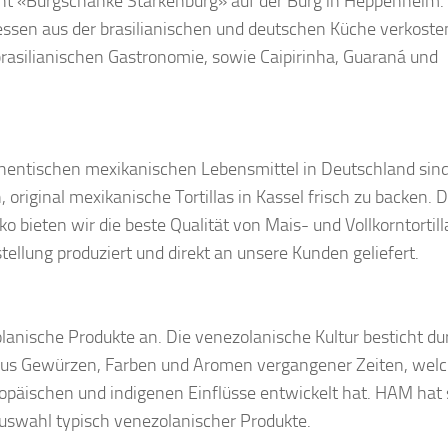
ant «Burgschänke Starkenburg» auf der Burg in Heppenheim.
essen aus der brasilianischen und deutschen Küche verkoste
 brasilianischen Gastronomie, sowie Caipirinha, Guaraná und
hentischen mexikanischen Lebensmittel in Deutschland sin
 original mexikanische Tortillas in Kassel frisch zu backen. 
o bieten wir die beste Qualität von Mais- und Vollkorntortill
ellung produziert und direkt an unsere Kunden geliefert.
lanische Produkte an. Die venezolanische Kultur besticht du
aus Gewürzen, Farben und Aromen vergangener Zeiten, wel
ropäischen und indigenen Einflüsse entwickelt hat. HAM hat 
 Auswahl typisch venezolanischer Produkte.