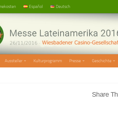
mekosten
Español
Deutsch
Aussteller
Kulturprogramm
Presse
Geschichte
Share Th