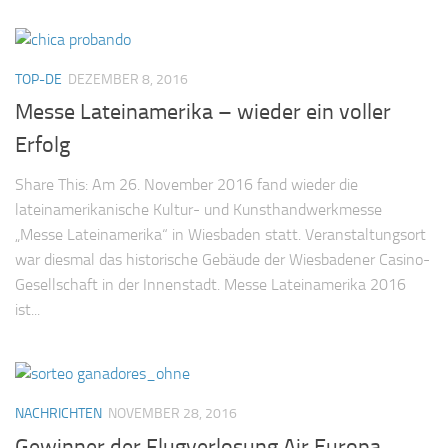
Aussteller 2016
Kulturprogramm
TOP-DE
DEZEMBER 8, 2016
Presse
Messe Lateinamerika – wieder ein voller
Pressekontakt
Erfolg
Pressemitteilungen
Share This: Am 26. November 2016 fand wieder die
Messe Lateinamerika in der Presse
lateinamerikanische Kultur- und Kunsthandwerkmesse
Geschichte
„Messe Lateinamerika“ in Wiesbaden statt. Veranstaltungsort
war diesmal das historische Gebäude der Wiesbadener Casino-
Über uns
Gesellschaft in der Innenstadt. Messe Lateinamerika 2016
Video & Fotos
ist...
Video-de
Bildergalerie
Kontakt
NACHRICHTEN
NOVEMBER 28, 2016
Gewinner der Flugverlosung Air Europa